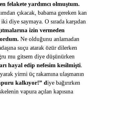
len felakete yardımcı olmuştum.
ımdan çıkacak, babama gereken kan
 iki diye saymaya. O sırada karşıdan
ıtmalarına izin vermeden
yordum.
Ne olduğunu anlamadan
adaşına suçu atarak özür dilerken
ğru mu gitsem diye düşünürken
arı hayal edip nefesim kesilmişti
.
sayarak yirmi üç rakamına ulaşmanın
puru kalkıyor!” d
iye bağırırken
kelenin vapura açılan kapısına