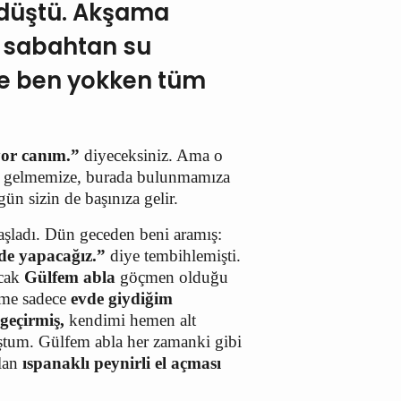
 düştü. Akşama
n sabahtan su
ve ben yokken tüm
yor canım.”
diyeceksiniz. Ama o
ne gelmemize, burada bulunmamıza
gün sizin de başınıza gelir.
aşladı. Dün geceden beni aramış:
de yapacağız.”
diye tembihlemişti.
ncak
Gülfem abla
göçmen olduğu
üme sadece
evde giydiğim
geçirmiş,
kendimi hemen alt
ştum. Gülfem abla her zamanki gibi
olan
ıspanaklı peynirli el açması