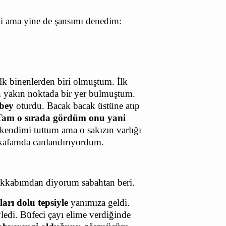
ti ama yine de şansımı denedim:
lk binenlerden biri olmuştum. İlk
n yakın noktada bir yer bulmuştum.
 bey
oturdu. Bacak bacak üstüne atıp
Tam o sırada gördüm onu
yani
endimi tuttum ama o sakızın varlığı
ri kafamda canlandırıyordum.
akkabımdan diyorum sabahtan beri.
arı dolu tepsiyle
yanımıza geldi.
ledi. Büfeci çayı elime verdiğinde