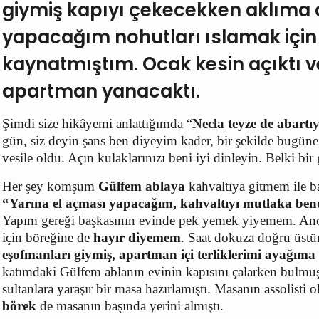
giymiş kapıyı çekecekken aklıma
yapacağım nohutları ıslamak içi
kaynatmıştım. Ocak kesin açıktı 
apartman yanacaktı.
Şimdi size hikâyemi anlattığımda “
Necla teyze de abartı
gün, siz deyin şans ben diyeyim kader, bir şekilde bugü
vesile oldu. Açın kulaklarınızı beni iyi dinleyin. Belki bir 
Her şey komşum
Gülfem ablaya
kahvaltıya gitmem ile b
“Yarına el açması yapacağım, kahvaltıyı mutlaka ben
Yapım gereği başkasının evinde pek yemek yiyemem. A
için böreğine de
hayır diyemem
. Saat dokuza doğru üst
eşofmanları giymiş, apartman içi terliklerimi ayağıma 
katımdaki Gülfem ablanın evinin kapısını çalarken bulmu
sultanlara yaraşır bir masa hazırlamıştı. Masanın assolisti 
börek
de masanın başında yerini almıştı.