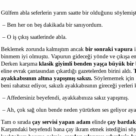
Gülfem abla seferlerin yarım saatte bir olduğunu söylemiş
– Ben her on beş dakikada bir sanıyordum.
– O iş çıkış saatlerinde abla.
Beklemek zorunda kalmıştım ancak
bir sonraki vapura
i
binmem iyi olmuştu. Vapurun gideceği yönde ve çıkışa e
Derken karşıma
klasik giyimli benden yaşça büyük bir
eline evrak çantasından çıkardığı gazetelerden birini aldı.
ayakkabısının altına yapışmış sakızı.
Söylememek için k
beni rahatsız ediyor, sakızlı ayakkabısının gireceği yerle
– Affedersiniz beyefendi, ayakkabınıza sakız yapışmış.
– Ah, çok sağ olun bende neden yürürken ses geliyor ay
Tam o sırada
çay servisi yapan adam
elinde
çay bardakl
Karşımdaki beyefendi bana çay ikram etmek istediğini söy