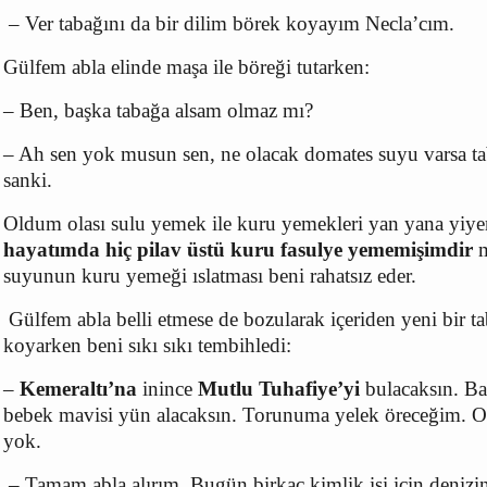
– Ver tabağını da bir dilim börek koyayım Necla’cım.
Gülfem abla elinde maşa ile böreği tutarken:
– Ben, başka tabağa alsam olmaz mı?
– Ah sen yok musun sen, ne olacak domates suyu varsa tab
sanki.
Oldum olası sulu yemek ile kuru yemekleri yan yana yiy
hayatımda hiç pilav üstü kuru fasulye yememişimdir
suyunun kuru yemeği ıslatması beni rahatsız eder.
Gülfem abla belli etmese de bozularak içeriden yeni bir ta
koyarken beni sıkı sıkı tembihledi:
–
Kemeraltı’na
inince
Mutlu Tuhafiye’yi
bulacaksın. Ba
bebek mavisi yün alacaksın. Torunuma yelek öreceğim. O
yok.
– Tamam abla alırım. Bugün birkaç kimlik işi için deniz