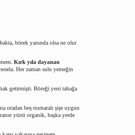
akta, börek yanında olsa ne olur
emem.
Kırk yıla dayanan
mesela. Her zaman sulu yemeğin
bak getirmişti. Böreği yeni tabağa
na oradan beş numaralı şişe uygun
ranın yünü organik, başka yerde
in karşı yakasına geçmem