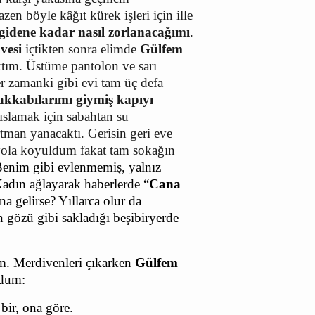
n böyle kâğıt kürek işleri için ille
 gidene kadar nasıl zorlanacağımı
.
vesi
içtikten sonra elimde
Gülfem
çıktım. Üstüme pantolon ve sarı
r zamanki gibi evi tam üç defa
kkabılarımı giymiş kapıyı
slamak için sabahtan su
man yanacaktı. Gerisin geri eve
r yola koyuldum fakat tam sokağın
enim gibi evlenmemiş, yalnız
Kadın ağlayarak haberlerde “
Cana
 gelirse? Yıllarca olur da
n gözü gibi sakladığı beşibiryerde
m. Merdivenleri çıkarken
Gülfem
ldum:
bir, ona göre.