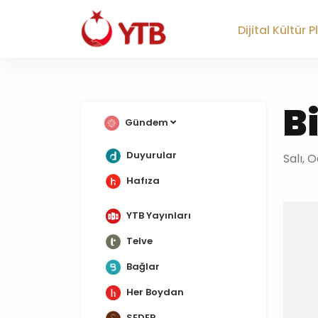
Dijital Kültür 
B
Gündem
Duyurular
Salı, 
Hafıza
YTB Yayınları
Telve
Bağlar
Her Boydan
SEDEP