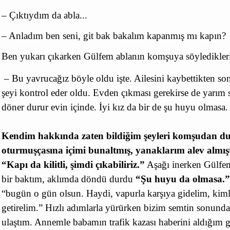
– Çıktıydım da abla...
– Anladım ben seni, git bak bakalım kapanmış mı kapın?
Ben yukarı çıkarken Gülfem ablanın komşuya söyledikle
– Bu yavrucağız böyle oldu işte. Ailesini kaybettikten s
şeyi kontrol eder oldu. Evden çıkması gerekirse de yarım 
döner durur evin içinde. İyi kız da bir de şu huyu olmasa.
Kendim hakkında zaten bildiğim şeyleri komşudan du
oturmuşçasına içimi bunaltmış, yanaklarım alev almışt
“Kapı da kilitli, şimdi çıkabiliriz.”
Aşağı inerken Gülfem
bir baktım, aklımda döndü durdu
“Şu huyu da olmasa.
“bugün o gün olsun. Haydi, vapurla karşıya gidelim, kiml
getirelim.” Hızlı adımlarla yürürken bizim semtin sonunda
ulaştım. Annemle babamın trafik kazası haberini aldığım