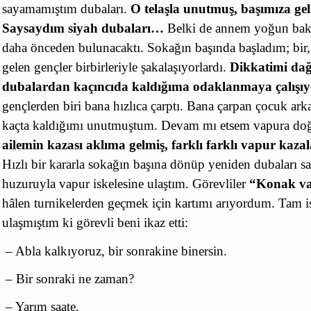
sayamamıştım dubaları.
O telaşla unutmuş, başımıza ge
Saysaydım siyah dubaları…
Belki de annem yoğun bak
daha önceden bulunacaktı. Sokağın başında başladım; bir,
gelen gençler birbirleriyle şakalaşıyorlardı.
Dikkatimi dağ
dubalardan kaçıncıda kaldığıma odaklanmaya çalışı
gençlerden biri bana hızlıca çarptı. Bana çarpan çocuk ark
kaçta kaldığımı unutmuştum. Devam mı etsem vapura do
ailemin kazası aklıma gelmiş, farklı farklı vapur kazal
Hızlı bir kararla sokağın başına dönüp yeniden dubaları 
huzuruyla vapur iskelesine ulaştım. Görevliler
“Konak va
hâlen turnikelerden geçmek için kartımı arıyordum. Tam is
ulaşmıştım ki görevli beni ikaz etti:
– Abla kalkıyoruz, bir sonrakine binersin.
– Bir sonraki ne zaman?
– Yarım saate.