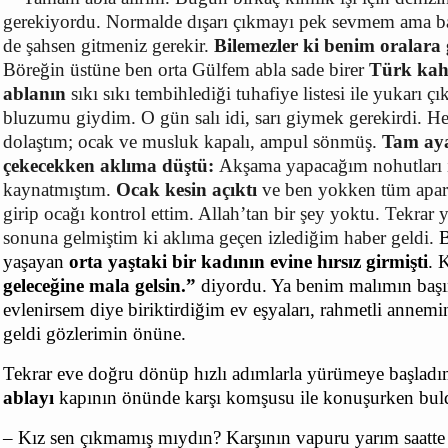
gerekiyordu. Normalde dışarı çıkmayı pek sevmem ama baze
de şahsen gitmeniz gerekir.
Bilemezler ki benim oralara
Böreğin üstüne ben orta Gülfem abla sade birer
Türk kah
ablanın
sıkı sıkı tembihlediği tuhafiye listesi ile yukarı 
bluzumu giydim. O gün salı idi, sarı giymek gerekirdi. He
dolaştım; ocak ve musluk kapalı, ampul sönmüş.
Tam aya
çekecekken aklıma düştü:
Akşama yapacağım nohutları ı
kaynatmıştım.
Ocak kesin açıktı
ve ben yokken tüm apart
girip ocağı kontrol ettim. Allah’tan bir şey yoktu. Tekra
sonuna gelmiştim ki aklıma geçen izlediğim haber geldi.
B
yaşayan
orta yaştaki bir kadının evine hırsız girmişti
. 
geleceğine mala gelsin.”
diyordu. Ya benim malımın başına
evlenirsem diye biriktirdiğim ev eşyaları, rahmetli annemi
geldi gözlerimin önüne.
Tekrar eve doğru dönüp hızlı adımlarla yürümeye başladı
ablayı
kapının önünde karşı komşusu ile konuşurken bu
– Kız sen çıkmamış mıydın? Karşının vapuru yarım saatte 