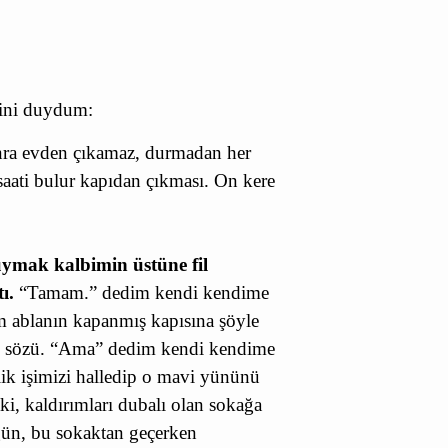
rini duydum:
onra evden çıkamaz, durmadan her
saati bulur kapıdan çıkması. On kere
ymak kalbimin üstüne fil
ı.
“Tamam.” dedim kendi kendime
 ablanın kapanmış kapısına şöyle
”
sözü.
“Ama” dedim kendi kendime
ik işimizi halledip o mavi yününü
ki, kaldırımları dubalı olan sokağa
 gün, bu sokaktan
geçerken