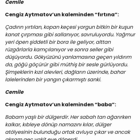
Cemile
Cengiz Aytmatov’un kaleminden “fırtına”:
Çadırın yırtılan, kopan keçesi yorgun bitkin bir kuşun
kanat çırpması gibi sallanıyor, savruluyordu. Yağmur
yeri öpen şiddetli bir bora ile geliyor, alttan
rüzgârlarla kamçılanıyor ve sonra seller gibi
düşüyordu. Gökyüzünü yanlamasına geçen yıldırım
da, göğü göçürür gibi müthiş bir sesle gürlüyordu.
Şimşeklerin kızıl alevleri, dağların üzerinde, bahar
lalelerinden bir yangın çıkarmıştı sanki.
Cemile
Cengiz Aytmatov’un kaleminden “baba”:
Babam yaşlı bir dülgerdir. Her sabah tan ağarırken
kalkar, kıbleye dönüp namazını kılar, dülger
atölyesinin bulunduğu ortak avluya çıkar ve ancak
akşam geç vakit eve dönerdi.