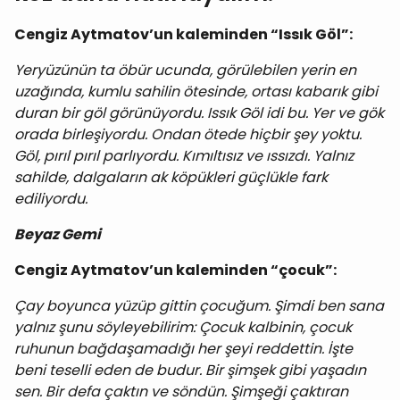
Cengiz Aytmatov’un kaleminden “Issık Göl”:
Yeryüzünün ta öbür ucunda, görülebilen yerin en
uzağında, kumlu sahilin ötesinde, ortası kabarık gibi
duran bir göl görünüyordu. Issık Göl idi bu. Yer ve gök
orada birleşiyordu. Ondan ötede hiçbir şey yoktu.
Göl, pırıl pırıl parlıyordu. Kımıltısız ve ıssızdı. Yalnız
sahilde, dalgaların ak köpükleri güçlükle fark
ediliyordu.
Beyaz Gemi
Cengiz Aytmatov’un kaleminden “çocuk”:
Çay boyunca yüzüp gittin çocuğum. Şimdi ben sana
yalnız şunu söyleyebilirim: Çocuk kalbinin, çocuk
ruhunun bağdaşamadığı her şeyi reddettin. İşte
beni teselli eden de budur. Bir şimşek gibi yaşadın
sen. Bir defa çaktın ve söndün. Şimşeği çaktıran