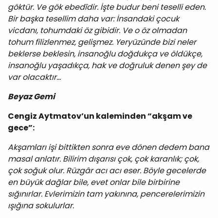
göktür. Ve gök ebedîdir. İşte budur beni teselli eden.
Bir başka tesellim daha var: İnsandaki çocuk
vicdanı, tohumdaki öz gibidir. Ve o öz olmadan
tohum filizlenmez, gelişmez. Yeryüzünde bizi neler
beklerse beklesin, insanoğlu doğdukça ve öldükçe,
insanoğlu yaşadıkça, hak ve doğruluk denen şey de
var olacaktır...
Beyaz Gemi
Cengiz Aytmatov’un kaleminden “akşam ve
gece”:
Akşamları işi bittikten sonra eve dönen dedem bana
masal anlatır. Bilirim dışarısı çok, çok karanlık; çok,
çok soğuk olur. Rüzgâr acı acı eser. Böyle gecelerde
en büyük dağlar bile, evet onlar bile birbirine
sığınırlar. Evlerimizin tam yakınına, pencerelerimizin
ışığına sokulurlar.