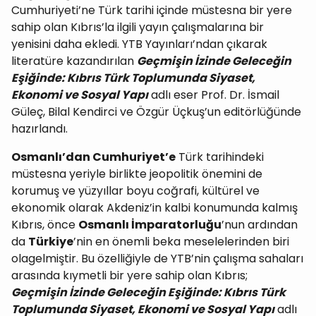
Cumhuriyeti’ne Türk tarihi içinde müstesna bir yere
sahip olan Kıbrıs’la ilgili yayın çalışmalarına bir
yenisini daha ekledi. YTB Yayınları’ndan çıkarak
literatüre kazandırılan
Geçmişin İzinde Geleceğin
Eşiğinde: Kıbrıs Türk Toplumunda Siyaset,
Ekonomi ve Sosyal Yapı
adlı eser Prof. Dr. İsmail
Güleç, Bilal Kendirci ve Özgür Üçkuş’un editörlüğünde
hazırlandı.
Osmanlı’dan Cumhuriyet’e
Türk tarihindeki
müstesna yeriyle birlikte jeopolitik önemini de
korumuş ve yüzyıllar boyu coğrafi, kültürel ve
ekonomik olarak Akdeniz’in kalbi konumunda kalmış
Kıbrıs, önce
Osmanlı İmparatorluğu
’nun ardından
da
Türkiye
’nin en önemli beka meselelerinden biri
olagelmiştir. Bu özelliğiyle de YTB’nin çalışma sahaları
arasında kıymetli bir yere sahip olan Kıbrıs;
Geçmişin İzinde Geleceğin Eşiğinde: Kıbrıs Türk
Toplumunda Siyaset, Ekonomi ve Sosyal Yapı
adlı