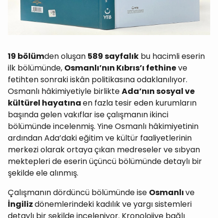
19 bölüm
den oluşan
589 sayfalık
bu hacimli eserin
ilk bölümünde,
Osmanlı’nın Kıbrıs’ı fethine
ve
fetihten sonraki iskân politikasına odaklanılıyor.
Osmanlı hâkimiyetiyle birlikte
Ada’nın sosyal ve
kültürel hayatına
en fazla tesir eden kurumların
başında gelen vakıflar ise çalışmanın ikinci
bölümünde incelenmiş. Yine Osmanlı hâkimiyetinin
ardından Ada’daki eğitim ve kültür faaliyetlerinin
merkezi olarak ortaya çıkan medreseler ve sıbyan
mektepleri de eserin üçüncü bölümünde detaylı bir
şekilde ele alınmış.
Çalışmanın dördüncü bölümünde ise
Osmanlı
ve
İngiliz
dönemlerindeki kadılık ve yargı sistemleri
detaylı bir şekilde inceleniyor. Kronolojiye bağlı