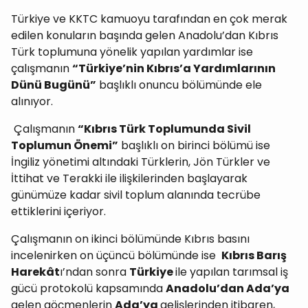
Türkiye ve KKTC kamuoyu tarafından en çok merak
edilen konuların başında gelen Anadolu’dan Kıbrıs
Türk toplumuna yönelik yapılan yardımlar ise
çalışmanın
“Türkiye’nin Kıbrıs’a Yardımlarının
Dünü Bugünü”
başlıklı onuncu bölümünde ele
alınıyor.
Çalışmanın
“Kıbrıs Türk Toplumunda Sivil
Toplumun Önemi”
başlıklı on birinci bölümü ise
İngiliz yönetimi altındaki Türklerin, Jön Türkler ve
İttihat ve Terakki ile ilişkilerinden başlayarak
günümüze kadar sivil toplum alanında tecrübe
ettiklerini içeriyor.
Çalışmanın on ikinci bölümünde Kıbrıs basını
incelenirken on üçüncü bölümünde ise
Kıbrıs Barış
Harekât
ı’ndan sonra
Türkiye
ile yapılan tarımsal iş
gücü protokolü kapsamında
Anadolu’dan Ada’ya
gelen göçmenlerin
Ada’ya
gelişlerinden itibaren,